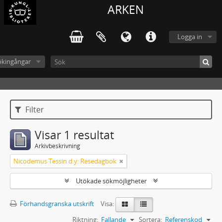
ARKEN
Logga in
ökingångar
Filter
Visar 1 resultat
Arkivbeskrivning
Nicodemus Tessin d.y: Resedagbok
Utökade sökmöjligheter
Förhandsgranska utskrift
Visa:
Riktning:
Fallande
Sortera:
Referenskod