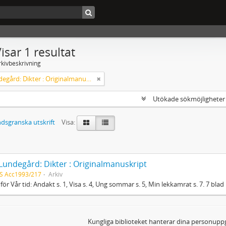
isar 1 resultat
rkivbeskrivning
Axel Lundegård: Dikter : Originalmanuskript
Utökade sökmöjlighete
dsgranska utskrift
Visa:
 Lundegård: Dikter : Originalmanuskript
S Acc1993/217
Arkiv
 för Vår tid: Andakt s. 1, Visa s. 4, Ung sommar s. 5, Min lekkamrat s. 7. 7 blad 
Kungliga biblioteket hanterar dina personuppg