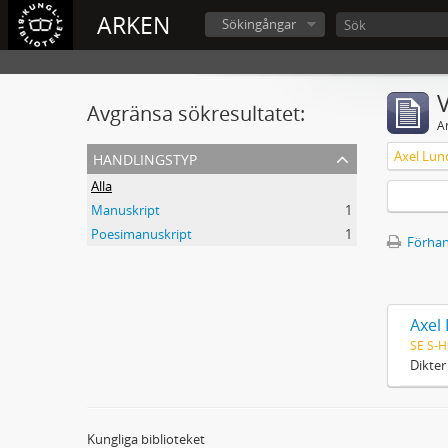
ARKEN
Sökingångar
V
Avgränsa sökresultatet:
A
handlingstyp
Alla
Manuskript
1
Poesimanuskript
1
Förhan
Axel
SE S-H
Dikter
Kungliga biblioteket