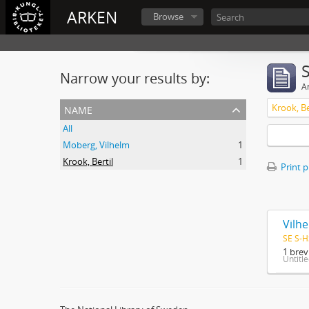
ARKEN
Browse
Narrow your results by:
Ar
name
Krook, Be
All
Moberg, Vilhelm
1
Krook, Bertil
1
Print 
Vilhe
SE S-H
1 brev
Untitl