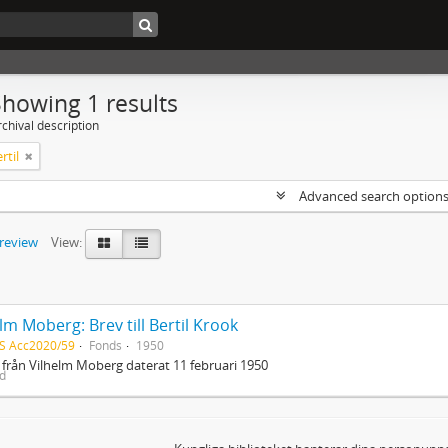
Showing 1 results
chival description
rtil
Advanced search option
preview
View:
lm Moberg: Brev till Bertil Krook
S Acc2020/59
Fonds
1950
 från Vilhelm Moberg daterat 11 februari 1950
ed