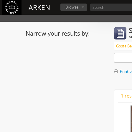
ARKEN
Browse
Narrow your results by:
Ar
Gösta Ber
Print 
1 res