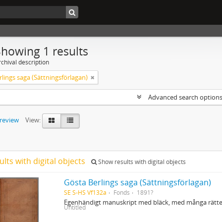
Showing 1 results
chival description
lings saga (Sättningsförlagan)
Advanced search option
preview
View:
ults with digital objects
Show results with digital objects
Gösta Berlings saga (Sättningsförlagan)
SE S-HS Vf132a
Fonds
1891?
Egenhändigt manuskript med bläck, med många rättel
Untitled