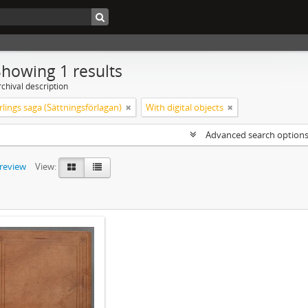
Showing 1 results
chival description
lings saga (Sättningsförlagan)
With digital objects
Advanced search option
preview
View: