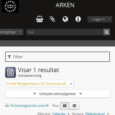
ARKEN
Logga in
ökingångar
Filter
Visar 1 resultat
Arkivbeskrivning
Codex Berggrenianus 20: Drusernas på Libanon heliga bok
Utökade sökmöjligheter
Förhandsgranska utskrift
Visa:
Riktning:
Fallande
Sortera:
Referenskod