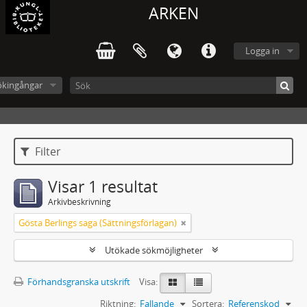
ARKEN
Logga in
ökingångar
Filter
Visar 1 resultat
Arkivbeskrivning
Gösta Berlings saga (Sättningsförlagan)
Utökade sökmöjligheter
Förhandsgranska utskrift
Visa:
Riktning:
Fallande
Sortera:
Referenskod