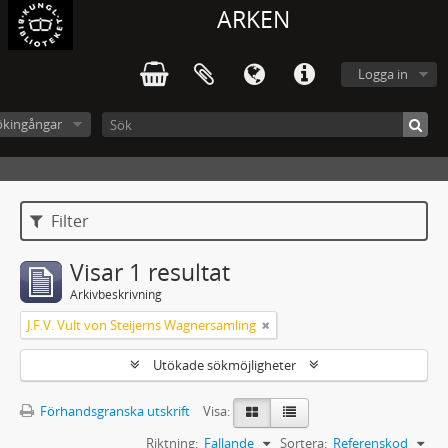
ARKEN
Logga in
ökingångar
Filter
Visar 1 resultat
Arkivbeskrivning
J.F.V. Vult von Steijerns Wagnersamling
Utökade sökmöjligheter
Förhandsgranska utskrift
Visa:
Riktning:
Fallande
Sortera:
Referenskod