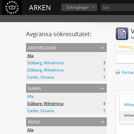
ARKEN
Sökingångar
V
Avgränsa sökresultatet:
A
arkivbildare
Stålberg
Alla
Stålberg, Wilhelmina
3
Stålberg, Wilhelmina
1
Förhan
Carlén, Octavia
1
namn
Alla
Stålberg, Wilhelmina
4
Wilhe
Carlén, Octavia
1
Wilhel
ämne
Alla