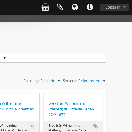
Logga in
r
Riktning:
Fallande
Sortera:
Referenskod
n Wilhelmina
Brev från Wilhelmina
till löjtn. Ridderstad
Stålberg till Octavia Carlén
22/2 1872
 Wilhelmina
Brev från Wilhelmina
ill löjtn. Ridderstad
Stålberg till Octavia Carlén