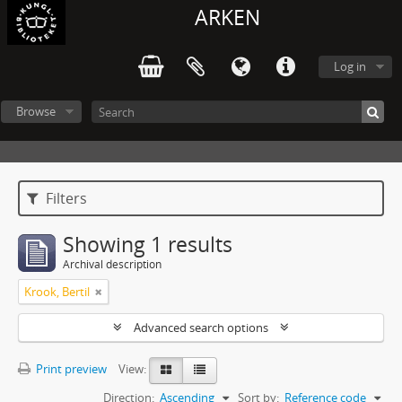
ARKEN
Log in
Browse
Filters
Showing 1 results
Archival description
Krook, Bertil
Advanced search options
Print preview
View:
Direction:
Ascending
Sort by:
Reference code