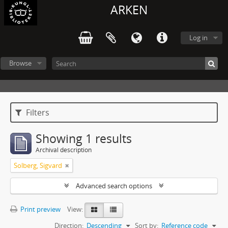
ARKEN
Log in
Browse
Filters
Showing 1 results
Archival description
Solberg, Sigvard
Advanced search options
Print preview
View:
Direction:
Descending
Sort by:
Reference code