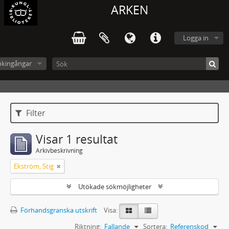
ARKEN
Logga in
ökingångar
Filter
Visar 1 resultat
Arkivbeskrivning
Ekström, Stig
Utökade sökmöjligheter
Förhandsgranska utskrift
Visa:
Riktning:
Fallande
Sortera:
Referenskod