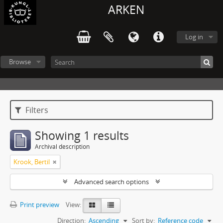
ARKEN
Log in
Browse
Filters
Showing 1 results
Archival description
Krook, Bertil
Advanced search options
Print preview
View:
Direction:
Ascending
Sort by:
Reference code