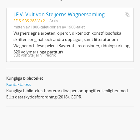
J.F.V. Vult von Steijerns Wagnersamling
SE S-SBS 288 Vu 2
Arkiv
mitten av 1800-talet-början av 1900-talet
Wagners egna arbeten: operor, dikter och konstfilosofiska
skrifter i original- och andra upplagor, samt litteratur om
Wagner och festspelen i Bayreuth, recensioner, tidningsurklipp,
620 volymer (inga partitur)
Vult von Steijern, Fredrik
Kungliga biblioteket
Kontakta oss
Kungliga biblioteket hanterar dina personuppgifter i enlighet med
EU:s dataskyddsförordning (2018), GDPR.