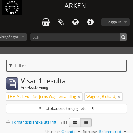
ARKEN
Logga in
ökingångar
Filter
Visar 1 resultat
Arkivbeskrivning
J.F.V. Vult von Steijerns Wagnersamling
Wagner, Richard,
Utökade sökmöjligheter
Förhandsgranska utskrift
Visa:
Riktning:
Ökande
Sortera:
Referenskod