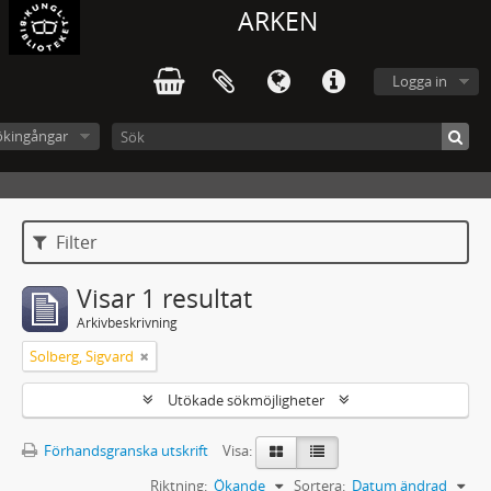
ARKEN
Logga in
ökingångar
Filter
Visar 1 resultat
Arkivbeskrivning
Solberg, Sigvard
Utökade sökmöjligheter
Förhandsgranska utskrift
Visa:
Riktning:
Ökande
Sortera:
Datum ändrad