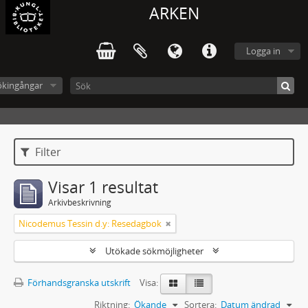
ARKEN
Logga in
ökingångar
Filter
Visar 1 resultat
Arkivbeskrivning
Nicodemus Tessin d.y: Resedagbok
Utökade sökmöjligheter
Förhandsgranska utskrift
Visa:
Riktning:
Ökande
Sortera:
Datum ändrad