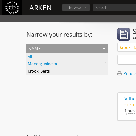
ARKEN
Browse
Narrow your results by:
Ar
name
Krook, Be
All
Moberg, Vilhelm
1
Krook, Bertil
1
Print 
Vilhe
SE S-H
1 brev
Untitl