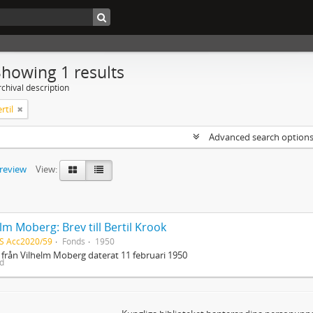
Showing 1 results
chival description
rtil
Advanced search option
preview
View:
lm Moberg: Brev till Bertil Krook
S Acc2020/59
Fonds
1950
 från Vilhelm Moberg daterat 11 februari 1950
ed