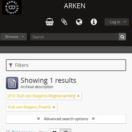
ARKEN
Log in
Browse
Filters
Showing 1 results
Archival description
J.F.V. Vult von Steijerns Wagnersamling
Vult von Steijern, Fredrik
Advanced search options