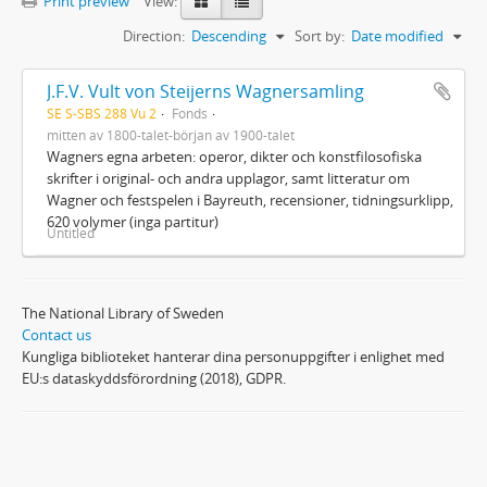
Print preview
View:
Direction:
Descending
Sort by:
Date modified
J.F.V. Vult von Steijerns Wagnersamling
SE S-SBS 288 Vu 2
Fonds
mitten av 1800-talet-början av 1900-talet
Wagners egna arbeten: operor, dikter och konstfilosofiska
skrifter i original- och andra upplagor, samt litteratur om
Wagner och festspelen i Bayreuth, recensioner, tidningsurklipp,
620 volymer (inga partitur)
Untitled
The National Library of Sweden
Contact us
Kungliga biblioteket hanterar dina personuppgifter i enlighet med
EU:s dataskyddsförordning (2018), GDPR.