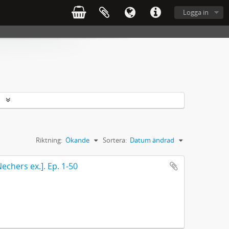
Logga in
r
Riktning:
Ökande
Sortera:
Datum ändrad
echers ex.]. Ep. 1-50