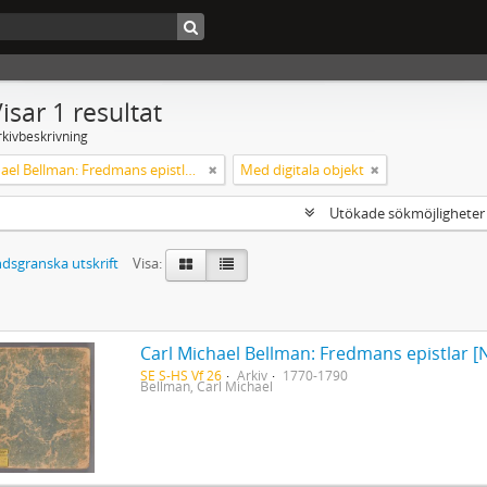
isar 1 resultat
rkivbeskrivning
Carl Michael Bellman: Fredmans epistlar [Nechers ex.]. Ep. 1-50
Med digitala objekt
Utökade sökmöjlighete
dsgranska utskrift
Visa:
Carl Michael Bellman: Fredmans epistlar [N
SE S-HS Vf 26
Arkiv
1770-1790
Bellman, Carl Michael