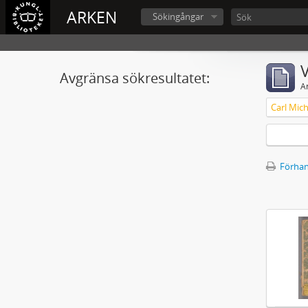
ARKEN
Sökingångar
V
Avgränsa sökresultatet:
A
Förhan