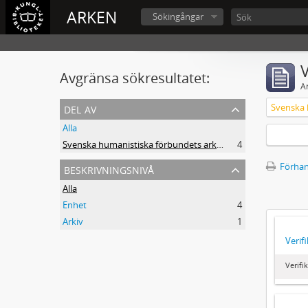
ARKEN
Sökingångar
V
Avgränsa sökresultatet:
A
del av
Alla
Svenska humanistiska förbundets arkiv: handlingar 2003-2012
4
beskrivningsnivå
Förhan
Alla
Enhet
4
Arkiv
1
Verif
Verifi