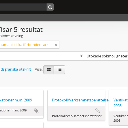
isar 5 resultat
rkivbeskrivning
Svenska humanistiska förbundets arkiv: handlingar 2003-2012
Utökade sökmöjlighete
dsgranska utskrift
Visa:
ikationer m.m. 2009
Protokoll/Verksamhetsberättelser
Verifika
2008
kationer m.m. 2009
Protokoll/Verksamhetsberättelser
Verifikat
2008