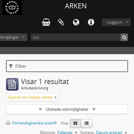
ARKEN
Logga in
ökingångar
Filter
Visar 1 resultat
Arkivbeskrivning
Gustaf von Düben: dikter
Utökade sökmöjligheter
Förhandsgranska utskrift
Visa:
Riktning:
Fallande
Sortera:
Datum ändrad