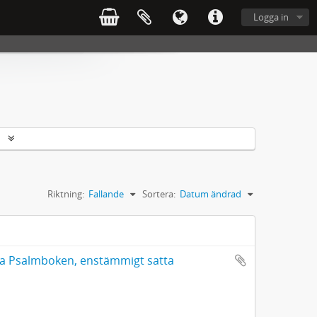
Logga in
r
Riktning:
Fallande
Sortera:
Datum ändrad
mla Psalmboken, enstämmigt satta