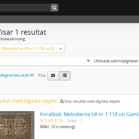
isar 1 resultat
rkivbeskrivning
Koralbok: Melodierna till nr 1-118 uti Gamla Psalmboken, enstämmigt satta
Utökade sökmöjlighete
dsgranska utskrift
Visa:
ultat med digitala objekt
Visa resultat med digitala objekt
Koralbok: Melodierna till nr 1-118 uti Ga
SE S-HS S129
Arkiv
?
Mått: 12:o (oblong)