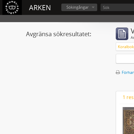
ARKEN
Sökingångar
V
Avgränsa sökresultatet:
A
Förhan
1 res