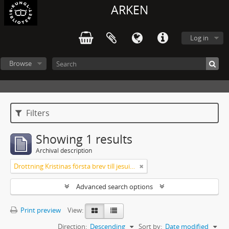
ARKEN
Log in
Browse
Filters
Showing 1 results
Archival description
Drottning Kristinas första brev till jesuitgeneralen 1651
Advanced search options
Print preview
View:
Direction:
Descending
Sort by:
Date modified