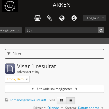
ARKEN
Logga in
ökingångar
Filter
Visar 1 resultat
Arkivbeskrivning
Krook, Bertil
Utökade sökmöjligheter
Förhandsgranska utskrift
Visa:
Riktning:
Ökande
Sortera:
Datum ändrad