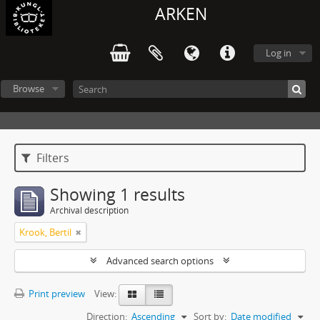
ARKEN
Log in
Browse
Filters
Showing 1 results
Archival description
Krook, Bertil
Advanced search options
Print preview
View:
Direction:
Ascending
Sort by:
Date modified