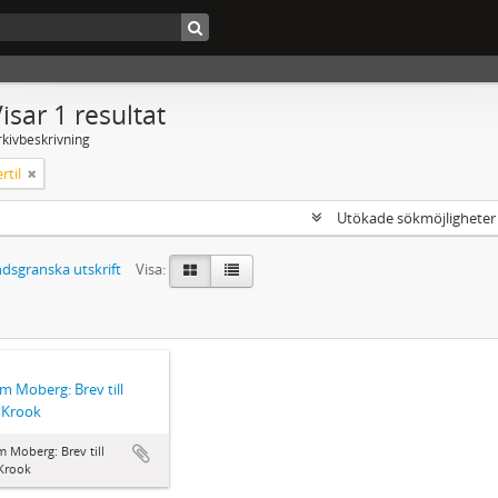
isar 1 resultat
rkivbeskrivning
rtil
Utökade sökmöjlighete
dsgranska utskrift
Visa:
lm Moberg: Brev till
l Krook
m Moberg: Brev till
 Krook