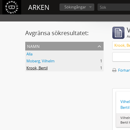
ARKEN
Sökingångar
V
Avgränsa sökresultatet:
A
namn
Krook, Be
Alla
Moberg, Vilhelm
1
Krook, Bertil
1
Förhan
Vilhe
Berti
Vilhel
Bertil