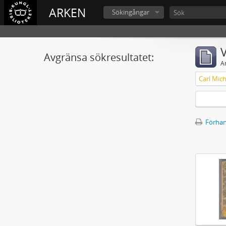
ARKEN
Sökingångar
V
Avgränsa sökresultatet:
A
Förhan