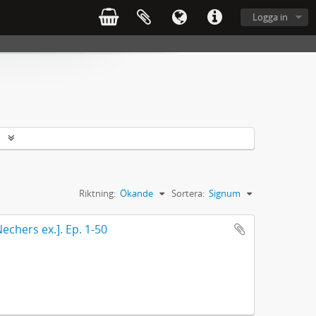
Logga in
r
Riktning:
Ökande
Sortera:
Signum
echers ex.]. Ep. 1-50