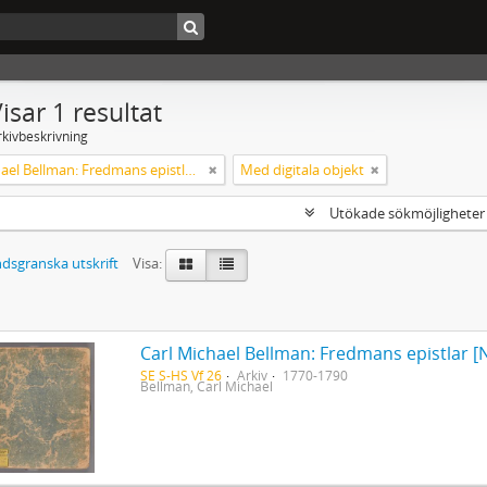
isar 1 resultat
rkivbeskrivning
Carl Michael Bellman: Fredmans epistlar [Nechers ex.]. Ep. 1-50
Med digitala objekt
Utökade sökmöjlighete
dsgranska utskrift
Visa:
Carl Michael Bellman: Fredmans epistlar [N
SE S-HS Vf 26
Arkiv
1770-1790
Bellman, Carl Michael