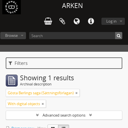
ARKEN
Log in
Browse
Filters
Showing 1 results
Archival description
Gösta Berlings saga (Sättningsförlagan)
With digital objects
Advanced search options