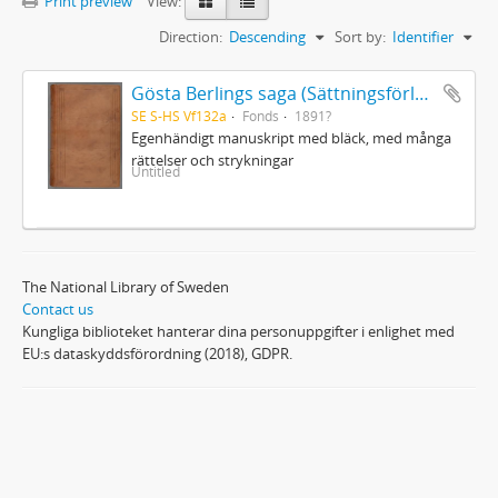
Print preview
View:
Direction:
Descending
Sort by:
Identifier
Gösta Berlings saga (Sättningsförlagan)
SE S-HS Vf132a
Fonds
1891?
Egenhändigt manuskript med bläck, med många
rättelser och strykningar
Untitled
The National Library of Sweden
Contact us
Kungliga biblioteket hanterar dina personuppgifter i enlighet med
EU:s dataskyddsförordning (2018), GDPR.