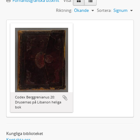
Förhandsgranska utskrift
Visa:
Riktning:
Ökande
Sortera:
Signum
Codex Berggrenianus 20:
Drusernas på Libanon heliga
bok
Kungliga biblioteket
Kontakta oss