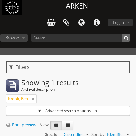
ARKEN
Log in
Browse
Filters
Showing 1 results
Archival description
Krook, Bertil
Advanced search options
Print preview
View:
Direction:
Descending
Sort by:
Identifier