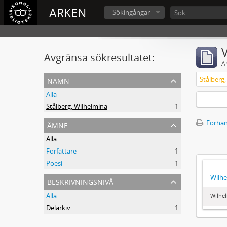
ARKEN
Sökingångar
V
Avgränsa sökresultatet:
A
namn
Stålberg
Alla
Stålberg, Wilhelmina
1
ämne
Förhan
Alla
Författare
1
Poesi
1
Wilhe
beskrivningsnivå
Alla
Wilhel
Delarkiv
1