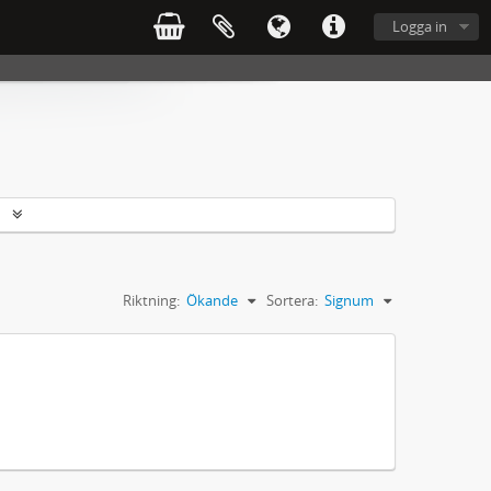
Logga in
r
Riktning:
Ökande
Sortera:
Signum