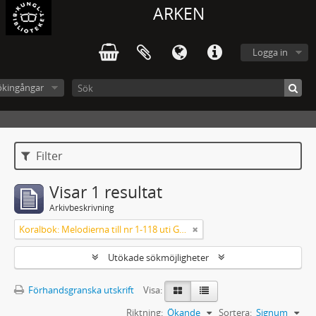
ARKEN
Logga in
ökingångar
Filter
Visar 1 resultat
Arkivbeskrivning
Koralbok: Melodierna till nr 1-118 uti Gamla Psalmboken, enstämmigt satta
Utökade sökmöjligheter
Förhandsgranska utskrift
Visa:
Riktning:
Ökande
Sortera:
Signum