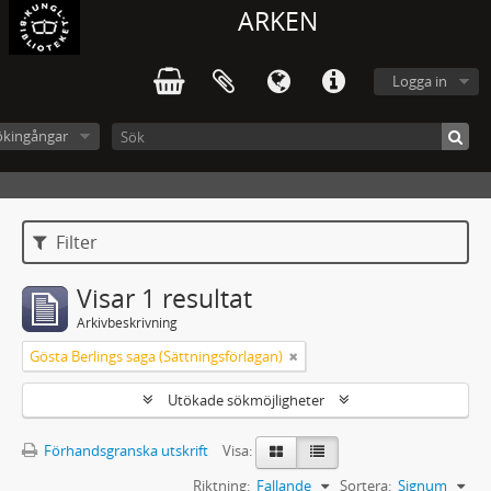
ARKEN
Logga in
ökingångar
Filter
Visar 1 resultat
Arkivbeskrivning
Gösta Berlings saga (Sättningsförlagan)
Utökade sökmöjligheter
Förhandsgranska utskrift
Visa:
Riktning:
Fallande
Sortera:
Signum