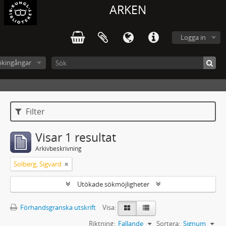
ARKEN
Logga in
ökingångar
Filter
Visar 1 resultat
Arkivbeskrivning
Solberg, Sigvard
Utökade sökmöjligheter
Förhandsgranska utskrift
Visa:
Riktning:
Fallande
Sortera:
Signum