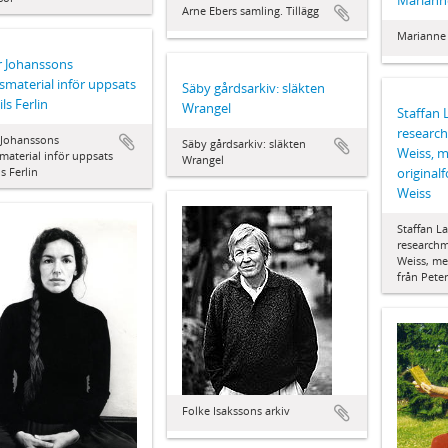
Arne Ebers samling. Tillägg
Marianne 
r Johanssons
smaterial inför uppsats
Säby gårdsarkiv: släkten
ls Ferlin
Wrangel
Staffan
research
 Johanssons
Säby gårdsarkiv: släkten
Weiss, 
material inför uppsats
Wrangel
s Ferlin
originalf
Weiss
Staffan 
researchm
Weiss, me
från Pete
Folke Isakssons arkiv