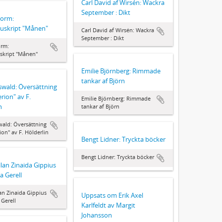
Carl David af Wirsén: Wackra
September : Dikt
dorm:
uskript "Månen"
Carl David af Wirsén: Wackra
September : Dikt
orm:
skript "Månen"
Emilie Björnberg: Rimmade
tankar af Björn
swald: Översättning
rion" av F.
Emilie Björnberg: Rimmade
n
tankar af Björn
ald: Översättning
ion" av F. Hölderlin
Bengt Lidner: Tryckta böcker
Bengt Lidner: Tryckta böcker
lan Zinaida Gippius
a Gerell
an Zinaida Gippius
Uppsats om Erik Axel
 Gerell
Karlfeldt av Margit
Johansson