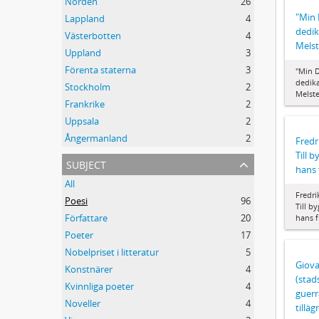
Norden
26
"Min
Lappland
4
dedik
Västerbotten
4
Mels
Uppland
3
Förenta staterna
3
"Min 
dedik
Stockholm
2
Melst
Frankrike
2
Uppsala
2
Ångermanland
2
Fredr
Till 
subject
hans 
All
Fredri
Poesi
96
Till b
Författare
20
hans f
Poeter
17
Nobelpriset i litteratur
5
Giova
Konstnärer
4
(stad
Kvinnliga poeter
4
guerr
Noveller
4
tilläg