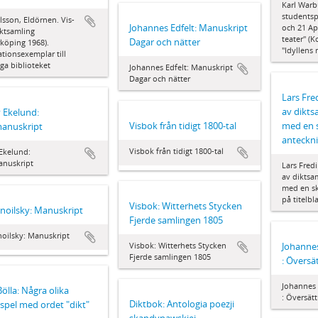
Karl Warb
studentsp
ilsson, Eldörnen. Vis-
Johannes Edfelt: Manuskript
och 21 Ap
ktsamling
teater" (K
Dagar och nätter
köping 1968).
"Idyllens 
tionsexemplar till
ga biblioteket
Johannes Edfelt: Manuskript
Dagar och nätter
Lars Fre
av dikts
 Ekelund:
Visbok från tidigt 1800-tal
med en s
manuskript
anteckni
Visbok från tidigt 1800-tal
Ekelund:
anuskript
Lars Fred
av diktsa
med en sk
på titelbl
Visbok: Witterhets Stycken
Snoilsky: Manuskript
Fjerde samlingen 1805
noilsky: Manuskript
Visbok: Witterhets Stycken
Johannes
Fjerde samlingen 1805
: Översä
Johannes 
Bölla: Några olika
: Översät
Diktbok: Antologia poezji
spel med ordet "dikt"
skandynawskiej