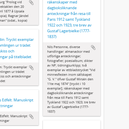
räkenskaper med
urg "Prolog vid
ektaklen den 20
dagboksliknande
ril 1877 å Upsala
anteckningar från resa till
opia); Ragnar Jändel
Paris 1912 samt Tyskland
man" (odat., kopia)
1922 och 1923; tre brev av
Gustaf Lagerbielke (1777-
1837)
din: Tryckt exemplar
amlingen ur trädet
Nils Personne, diverse
kiss och
handlingar: almanackor med
utförliga anteckningar;
ngar på titelbladet
fotografier; poesialbum; dikter
av NP; tidningsurklipp; två
in: Tryckt exemplar
exemplar av ettbladstrycket "Vid
mlingen ur trädet
minnesfesten inom sällskapet
iss och anteckningar
"G. V." öfver Gustaf Wirsén den
adet
11te maj 1874" [tryckt i 10
exemplar]; räkenskaper med
dagboksliknande anteckningar
från resa till Paris 1912 samt
 Edfelt: Manuskript
Tyskland 1922 och 1923; tre brev
ttningar
av Gustaf Lagerbielke (1777-
1837)
Edfelt: Manuskript
tningar