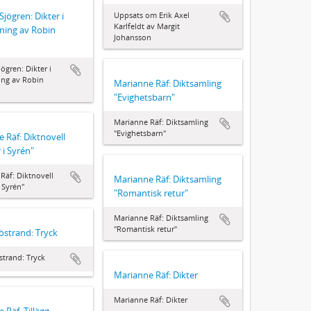
Sjögren: Dikter i
Uppsats om Erik Axel
Karlfeldt av Margit
ning av Robin
Johansson
ögren: Dikter i
ing av Robin
Marianne Räf: Diktsamling
"Evighetsbarn"
Marianne Räf: Diktsamling
"Evighetsbarn"
 Räf: Diktnovell
 i Syrén"
Räf: Diktnovell
Marianne Räf: Diktsamling
 Syrén"
"Romantisk retur"
Marianne Räf: Diktsamling
"Romantisk retur"
östrand: Tryck
strand: Tryck
Marianne Räf: Dikter
Marianne Räf: Dikter
 Räf. Tillägg