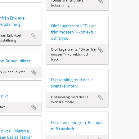
Tomas Tranströmers
boksamling
 från Erik Axel
-utställning
Olof Lagercrantz: "Dikter
från mossen" - korrektur
från Erik Axel
och tryck
utställning
Olof Lagercrantz: "Dikter från
mossen" - korrektur och
tryck
on Düben: dikter
n Düben: dikter
Diktsamling med delvis
svenska motiv
dikt
Diktsamling med delvis
svenska motiv
ikt
Dikter av Lenngren, Bellman
m fl i avskrift
dikt till Martina
 av Esaias Tegnér