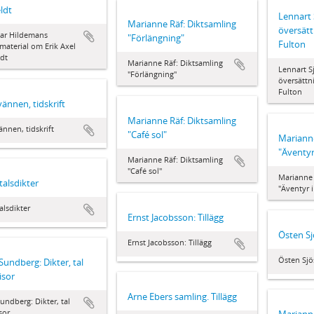
eldt
Lennart 
Marianne Räf: Diktsamling
översätt
var Hildemans
"Förlängning"
Fulton
material om Erik Axel
ldt
Marianne Räf: Diktsamling
Lennart Sj
"Förlängning"
översättn
Fulton
vännen, tidskrift
Marianne Räf: Diktsamling
ännen, tidskrift
"Café sol"
Marianne
"Äventyr
Marianne Räf: Diktsamling
"Café sol"
Marianne 
talsdikter
"Äventyr i
alsdikter
Ernst Jacobsson: Tillägg
Östen Sj
Ernst Jacobsson: Tillägg
Östen Sjö
Sundberg: Dikter, tal
isor
Arne Ebers samling. Tillägg
undberg: Dikter, tal
sor
Marianne