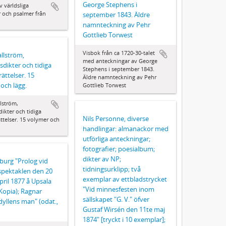
George Stephens i
v världsliga
r och psalmer från
september 1843. Äldre
namnteckning av Pehr
Gottlieb Torwest
Visbok från ca 1720-30-talet
allström,
med anteckningar av George
ikter och tidiga
Stephens i september 1843.
ättelser. 15
Äldre namnteckning av Pehr
och lägg.
Gottlieb Torwest
llström,
kter och tidiga
Nils Personne, diverse
ttelser. 15 volymer och
handlingar: almanackor med
utförliga anteckningar;
fotografier; poesialbum;
dikter av NP;
burg "Prolog vid
tidningsurklipp; två
spektaklen den 20
exemplar av ettbladstrycket
pril 1877 å Upsala
"Vid minnesfesten inom
(Kopia); Ragnar
sällskapet "G. V." öfver
Idyllens man" (odat.,
Gustaf Wirsén den 11te maj
1874" [tryckt i 10 exemplar];