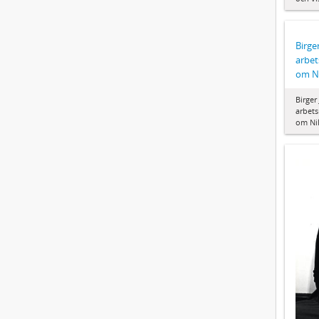
Birge
arbet
om Ni
Birger
arbets
om Nil