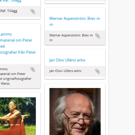
Räf. Tillägg
Werner Aspenström: Brev m
m
 Lamms
Werner Aspenström: Brev m
material om Peter
m
med
otografier från Peter
Jan Olov Ulléns arkiv
Lamms
Jan Olov Ulléns arkiv
aterial om Peter
d originalfotografier
r Weiss