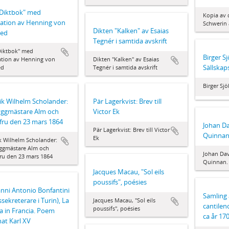
 Diktbok" med
Kopia av d
ation av Henning von
Schwerin 
Dikten "Kalken" av Esaias
ted
Tegnér i samtida avskrift
Diktbok" med
Birger S
ation av Henning von
Dikten "Kalken" av Esaias
Sällskap
ed
Tegnér i samtida avskrift
Birger Sjö
ik Wilhelm Scholander:
Pär Lagerkvist: Brev till
byggmästare Alm och
Victor Ek
fru den 23 mars 1864
Johan Da
Pär Lagerkvist: Brev till Victor
Quinnan
Ek
k Wilhelm Scholander:
yggmästare Alm och
Johan Dav
ru den 23 mars 1864
Quinnan. 
Jacques Macau, "Sol eils
poussifs", poésies
nni Antonio Bonfantini
Samling 
ssekreterare i Turin), La
Jacques Macau, "Sol eils
cantilen
poussifs", poésies
a in Francia. Poem
ca år 17
nat Karl XV