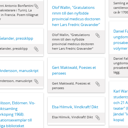
Samling a
nni Antonio Bonfantini
Olof Wallin, "Gratulations
cantileno
sekreterare i Turin), La
ca år 1700
rimm till den nyfödde
 in Francia. Poem tillägnat
provincial medicus doctoren
V
herr Lars Fredric Gravander"
Daniel F
Olof Wallin, "Gratulations
ungdomsd
Selander, pressklipp
rimm till den nyfödde
prosaber
provincial medicus doctoren
volymer 
elander, pressklipp
herr Lars Fredric Gravander"
Daniel Fa
ungdomsdi
Gert Maktwald, Poesies et
prosaberä
Andersson, manuskript
lägg.
pensees
Andersson, manuskript
Gert Maktwald, Poesies et
pensees
Karl War
student
och 21 A
Nilsson, Eldörnen. Vis-
Elsa Hilmvik, Vindkraft! Dikt
teater" 
iktsamling
Jändel "
rköping 1968).
Elsa Hilmvik, Vindkraft! Dikt
kopia)
ationsexemplar till
iga biblioteket