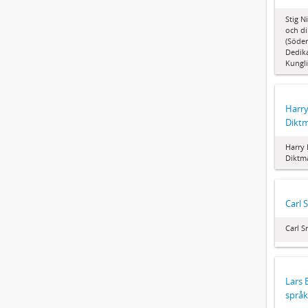
Stig N
och di
(Söder
Dedika
Kungli
Harry
Dikt
Harry 
Diktm
Carl 
Carl S
Lars 
språk