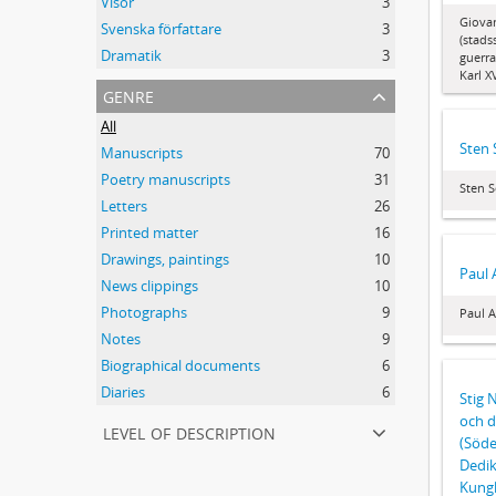
Visor
3
Giova
Svenska författare
3
(stads
Dramatik
3
guerra
Karl X
genre
All
Sten 
Manuscripts
70
Poetry manuscripts
31
Sten S
Letters
26
Printed matter
16
Drawings, paintings
10
Paul 
News clippings
10
Photographs
9
Paul 
Notes
9
Biographical documents
6
Diaries
6
Stig 
och d
level of description
(Söde
Dedik
Kungl