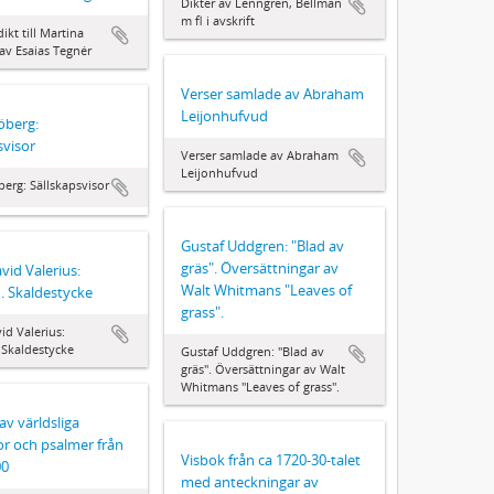
Dikter av Lenngren, Bellman
m fl i avskrift
ikt till Martina
av Esaias Tegnér
Verser samlade av Abraham
Leijonhufvud
jöberg:
svisor
Verser samlade av Abraham
Leijonhufvud
berg: Sällskapsvisor
Gustaf Uddgren: "Blad av
gräs". Översättningar av
vid Valerius:
Walt Whitmans "Leaves of
. Skaldestycke
grass".
id Valerius:
Skaldestycke
Gustaf Uddgren: "Blad av
gräs". Översättningar av Walt
Whitmans "Leaves of grass".
av världsliga
or och psalmer från
Visbok från ca 1720-30-talet
00
med anteckningar av