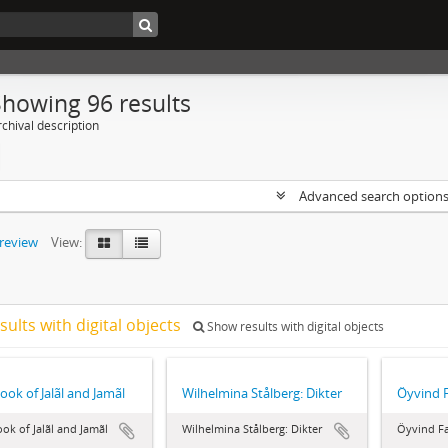
Showing 96 results
chival description
Advanced search option
preview
View:
sults with digital objects
Show results with digital objects
ook of Jalãl and Jamãl
Wilhelmina Stålberg: Dikter
Öyvind F
ok of Jalãl and Jamãl
Wilhelmina Stålberg: Dikter
Öyvind Fa