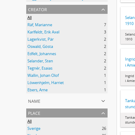
creator
Selan
All
1910
Räf, Marianne
7
Karlfeldt, Erik Axel
3
Seland
Lagerkvist, Pär
2
1910
Oswald, Gösta
2
Edfelt, Johannes
2
Ingri
Selander, Sten
2
i Ami
Tegnér, Esaias
2
Wallin, Johan Olof
1
Ingrid
i Amie
Löwenhjelm, Harriet
1
Ebers, Arne
1
name
Tanka
stun
place
Tankar
All
stund
Sverige
26