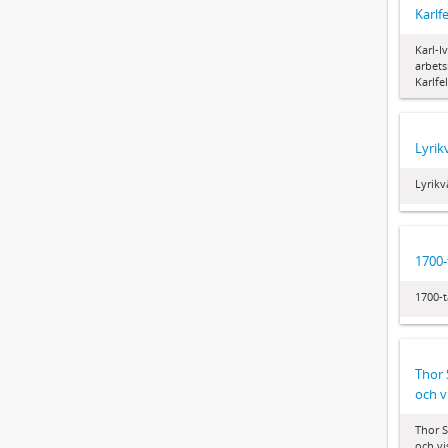
Karlf
Karl-I
arbets
Karlfe
Lyrik
Lyrikv
1700-
1700-t
Thor 
och v
Thor S
och vi