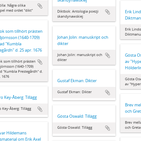
ölla: Några olika
pel med ordet "dikt"
Diktbok: Antologia poezji
Erik Lin
skandynawskiej
Diktman
Erik Lind
ok som tillhört prästen
Diktmanu
Johan Jolin: manuskript och
Björnsson (1640-1709)
dikter
rad "Kumbla
egårdh" d. 25 apr. 1676
Johan Jolin: manuskript och
Gösta O
dikter
av "Hype
k som tillhört prästen
jörnsson (1640-1709)
Hölderli
d "Kumbla Prestegårdh" d.
. 1676
Gösta Osw
Gustaf Ekman: Dikter
av "Hyper
Gustaf Ekman: Dikter
o Key-Åberg: Tillägg
Brev mel
 Key-Åberg: Tillägg
och Gret
Gösta Oswald: Tillägg
Brev mell
Gösta Oswald: Tillägg
och Greta
Ivar Hildemans
smaterial om Erik Axel