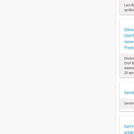
Lars B
språks
Diktb
Olof 
date
Prest
Diktbo
Olof B
datera
25 apr
Sandr
Sandro
Karl-
arbet