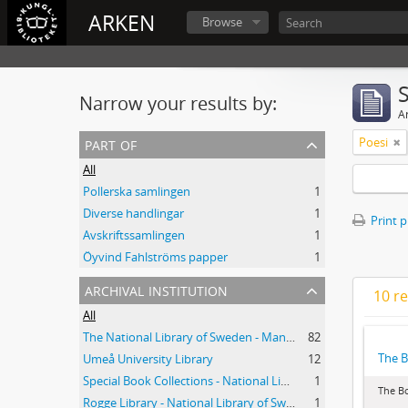
ARKEN
Browse
Narrow your results by:
Ar
part of
Poesi
All
Pollerska samlingen
1
Diverse handlingar
1
Print 
Avskriftssamlingen
1
Öyvind Fahlströms papper
1
archival institution
10 re
All
The National Library of Sweden - Manuscripts Collections
82
The B
Umeå University Library
12
Special Book Collections - National Library of Sweden
1
The Bo
Rogge Library - National Library of Sweden
1