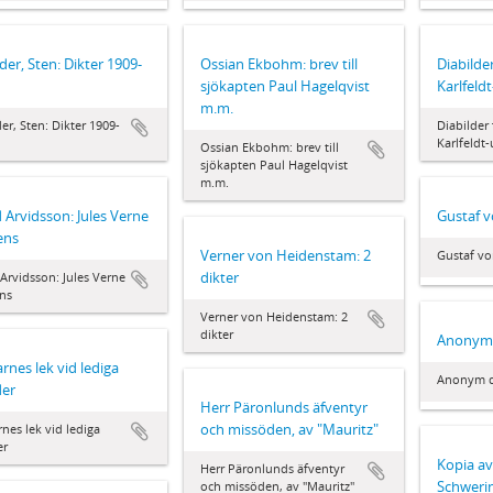
der, Sten: Dikter 1909-
Ossian Ekbohm: brev till
Diabilder
sjökapten Paul Hagelqvist
Karlfeldt
m.m.
er, Sten: Dikter 1909-
Diabilder 
Karlfeldt-
Ossian Ekbohm: brev till
sjökapten Paul Hagelqvist
m.m.
d Arvidsson: Jules Verne
Gustaf v
ens
Verner von Heidenstam: 2
Gustaf vo
dikter
 Arvidsson: Jules Verne
ns
Verner von Heidenstam: 2
dikter
Anonym 
rnes lek vid lediga
Anonym d
der
Herr Päronlunds äfventyr
och missöden, av "Mauritz"
nes lek vid lediga
er
Kopia av 
Herr Päronlunds äfventyr
Schwerin
och missöden, av "Mauritz"