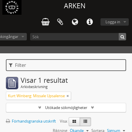
ARKEN
Logga in
ökingångar
Filter
Visar 1 resultat
Arkivbeskrivning
Kurt Winberg: Missale Upsalense
Utökade sökmöjligheter
Förhandsgranska utskrift
Visa:
Riktning:
Ökande
Sortera:
Signum