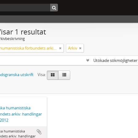
isar 1 resultat
rkivbeskrivning
Svenska humanistiska förbundets arkiv: handlingar 2003-2012
Arkiv
Utökade sökmöjlighete
dsgranska utskrift
Visa:
ka humanistiska
ndets arkiv: handlingar
-2012
ka humanistiska
dets arkiv: handlingar