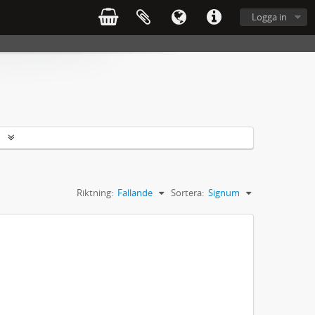
Logga in
r
Riktning:
Fallande
Sortera:
Signum