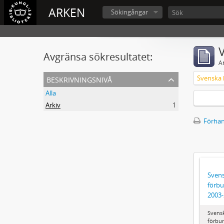
ARKEN
Sökingångar
V
Avgränsa sökresultatet:
A
beskrivningsnivå
Alla
Arkiv
1
Förhan
Svens
förbu
2003
Svens
förbun