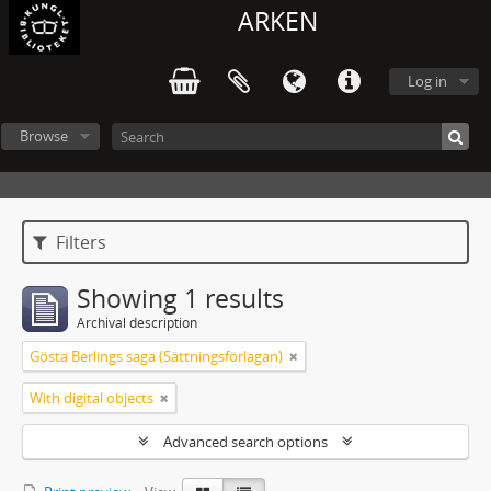
ARKEN
Log in
Browse
Filters
Showing 1 results
Archival description
Gösta Berlings saga (Sättningsförlagan)
With digital objects
Advanced search options