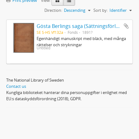
Print preview
View:
Direction:
Descending
Sort by:
Identifier
Gösta Berlings saga (Sättningsförlagan)
SE S-HS Vf132a
Fonds
1891?
Egenhändigt manuskript med bläck, med många
rättelser och strykningar
Untitled
The National Library of Sweden
Contact us
Kungliga biblioteket hanterar dina personuppgifter i enlighet med
EU:s dataskyddsförordning (2018), GDPR.