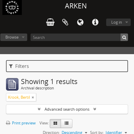
ARKEN
Log in
Browse
Filters
Showing 1 results
Archival description
Krook, Bertil
Advanced search options
Print preview
View:
Direction:
Descending
Sort by:
Identifier