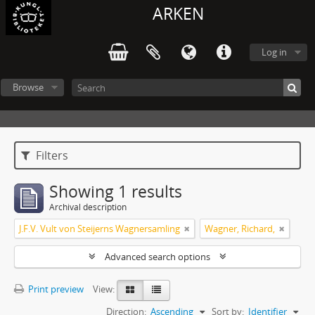
ARKEN
Log in
Browse
Filters
Showing 1 results
Archival description
J.F.V. Vult von Steijerns Wagnersamling
Wagner, Richard,
Advanced search options
Print preview
View:
Direction:
Ascending
Sort by:
Identifier