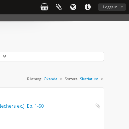
Logga in
r
Riktning:
Ökande
Sortera:
Slutdatum
echers ex.]. Ep. 1-50