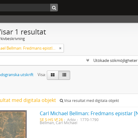
isar 1 resultat
rkivbeskrivning
Carl Michael Bellman: Fredmans epistlar [Nechers ex.]. Ep. 1-50
Utökade sökmöjlighete
dsgranska utskrift
Visa:
ultat med digitala objekt
Visa resultat med digitala objekt
Carl Michael Bellman: Fredmans epistlar [N
SE S-HS Vf 26
Arkiv
1770-1790
Bellman, Carl Michael