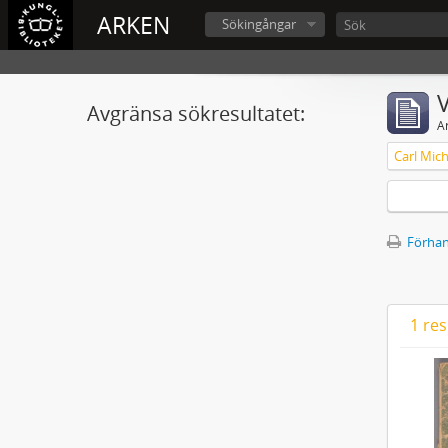
ARKEN
Sökingångar
V
Avgränsa sökresultatet:
A
Förhan
1 res