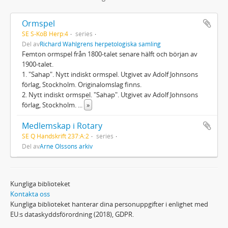
Ormspel
SE S-KoB Herp:4
series
Del av
Richard Wahlgrens herpetologiska samling
Femton ormspel från 1800-talet senare hälft och början av
1900-talet.
1. "Sahap". Nytt indiskt ormspel. Utgivet av Adolf Johnsons
förlag, Stockholm. Originalomslag finns.
2. Nytt indiskt ormspel. "Sahap". Utgivet av Adolf Johnsons
förlag, Stockholm.
...
»
Medlemskap i Rotary
SE Q Handskrift 237:A:2
series
Del av
Arne Olssons arkiv
Kungliga biblioteket
Kontakta oss
Kungliga biblioteket hanterar dina personuppgifter i enlighet med
EU:s dataskyddsförordning (2018), GDPR.