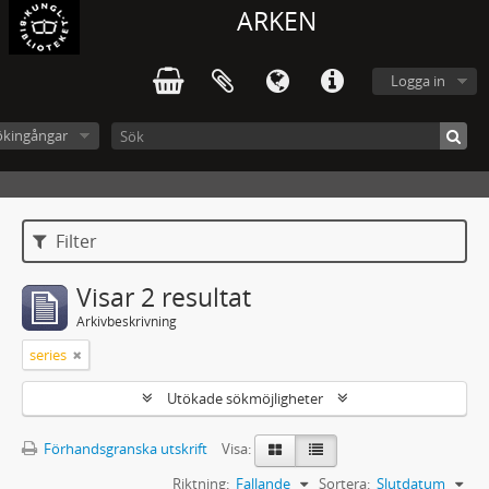
ARKEN
Logga in
ökingångar
Filter
Visar 2 resultat
Arkivbeskrivning
series
Utökade sökmöjligheter
Förhandsgranska utskrift
Visa:
Riktning:
Fallande
Sortera:
Slutdatum