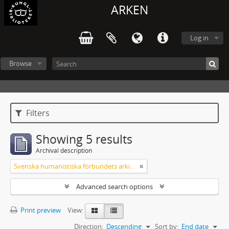
ARKEN
Log in
Browse
Filters
Showing 5 results
Archival description
Svenska humanistiska förbundets arkiv: handlingar 2003-2012
Advanced search options
Print preview
View:
Direction:
Descending
Sort by:
End date