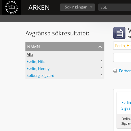
ARKEN
Sökingångar
V
Avgränsa sökresultatet:
A
namn
Ferlin, H
Alla
Ferlin, Nils
1
Ferlin, Henny
1
Förhan
Solberg, Sigvard
1
Ferlin
Sigva
Ferlin
Sigvar