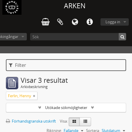
ARKEN
Logga in
ökingångar
Filter
Visar 3 resultat
Arkivbeskrivning
Ferlin, Henny
Utökade sökmöjligheter
Förhandsgranska utskrift
Visa:
Riktning:
Fallande
Sortera:
Slutdatum