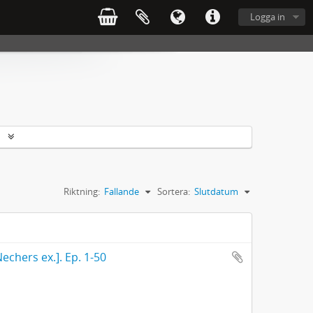
Logga in
r
Riktning:
Fallande
Sortera:
Slutdatum
echers ex.]. Ep. 1-50