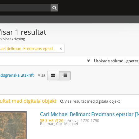
isar 1 resultat
rkivbeskrivning
Carl Michael Bellman: Fredmans epistlar [Nechers ex.]. Ep. 1-50
Utökade sökmöjlighete
dsgranska utskrift
Visa:
ultat med digitala objekt
Visa resultat med digitala objekt
Carl Michael Bellman: Fredmans epistlar [N
SE S-HS Vf 26
Arkiv
1770-1790
Bellman, Carl Michael