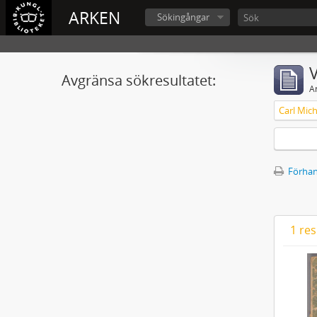
ARKEN
Sökingångar
V
Avgränsa sökresultatet:
A
Förhan
1 res