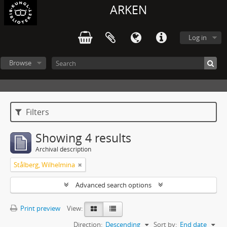
ARKEN
Log in
Browse
Filters
Showing 4 results
Archival description
Stålberg, Wilhelmina
Advanced search options
Print preview
View:
Direction:
Descending
Sort by:
End date