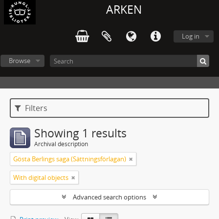
ARKEN
Log in
Browse
Filters
Showing 1 results
Archival description
Gösta Berlings saga (Sättningsförlagan)
With digital objects
Advanced search options