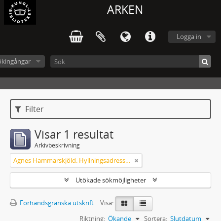
ARKEN
Logga in
ökingångar
Filter
Visar 1 resultat
Arkivbeskrivning
Agnes Hammarskjöld. Hyllningsadresser på 60-årsdagen
Utökade sökmöjligheter
Förhandsgranska utskrift
Visa:
Riktning:
Ökande
Sortera:
Slutdatum