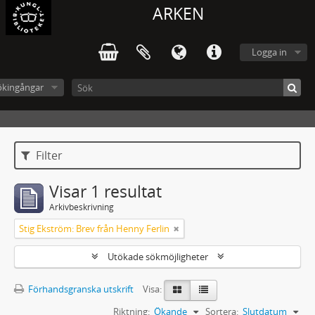
ARKEN
Logga in
ökingångar
Filter
Visar 1 resultat
Arkivbeskrivning
Stig Ekström: Brev från Henny Ferlin
Utökade sökmöjligheter
Förhandsgranska utskrift
Visa:
Riktning:
Ökande
Sortera:
Slutdatum